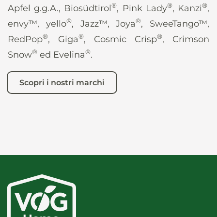
®
®
®
Apfel g.g.A., Biosüdtirol
, Pink Lady
, Kanzi
,
®
®
envy™, yello
, Jazz™, Joya
, SweeTango™,
®
®
®
RedPop
, Giga
, Cosmic Crisp
, Crimson
®
®
Snow
ed Evelina
.
Scopri i nostri marchi