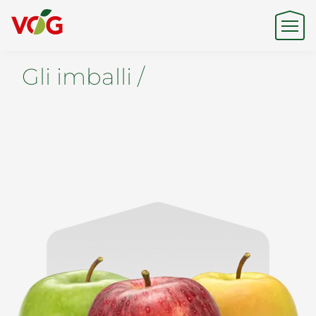
Gli imballi /
Origine
Expertise
Sostenibilità
Prodotti e Marchi