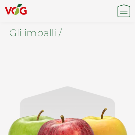
Gli imballi /
Origine
Expertise
Sostenibilità
Prodotti e Marchi