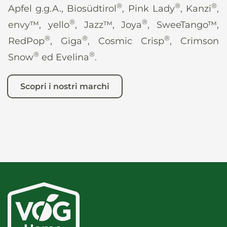
®
®
®
Apfel g.g.A., Biosüdtirol
, Pink Lady
, Kanzi
,
®
®
envy™, yello
, Jazz™, Joya
, SweeTango™,
®
®
®
RedPop
, Giga
, Cosmic Crisp
, Crimson
®
®
Snow
ed Evelina
.
Scopri i nostri marchi