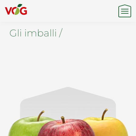
Gli imballi /
Origine
Expertise
Sostenibilità
Prodotti e Marchi