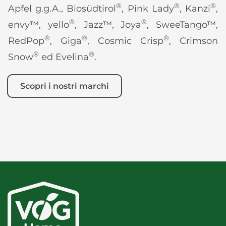
®
®
®
Apfel g.g.A., Biosüdtirol
, Pink Lady
, Kanzi
,
®
®
envy™, yello
, Jazz™, Joya
, SweeTango™,
®
®
®
RedPop
, Giga
, Cosmic Crisp
, Crimson
®
®
Snow
ed Evelina
.
Scopri i nostri marchi