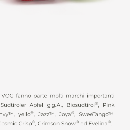
o VOG fanno parte molti marchi importanti
®
 Südtiroler Apfel g.g.A., Biosüdtirol
, Pink
®
®
nvy™, yello
, Jazz™, Joya
, SweeTango™,
®
®
®
 Cosmic Crisp
, Crimson Snow
ed Evelina
.