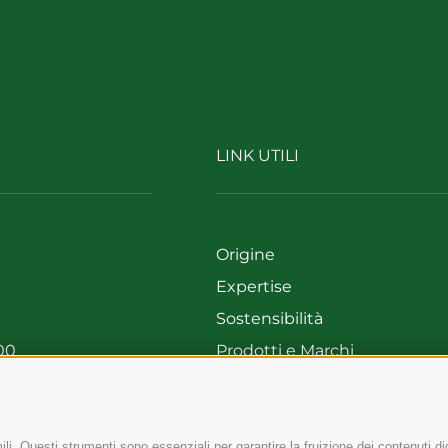
LINK UTILI
Origine
Expertise
Sostensibilità
00
Prodotti e Marchi
699
Codice etico
Modello organizzativo
Whistleblowing
li. Questi strumenti sono essenziali per garantire la fruizione dei contenuti di