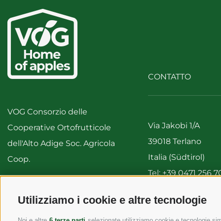
CONTATTO
VOG Consorzio delle
Via Jakobi 1/A
Cooperative Ortofrutticole
39018 Terlano
dell'Alto Adige Soc. Agricola
Italia (Südtirol)
Coop.
Tel:
+39 0471 256 7
Fax: +39 0471 256 
IVA 00122310212
Utilizziamo i cookie e altre tecnologie
info@vog.it
info@pec.vog.it
Noi e altre
6 terze parti
selezionate utilizziamo cookie e tecnologie simi