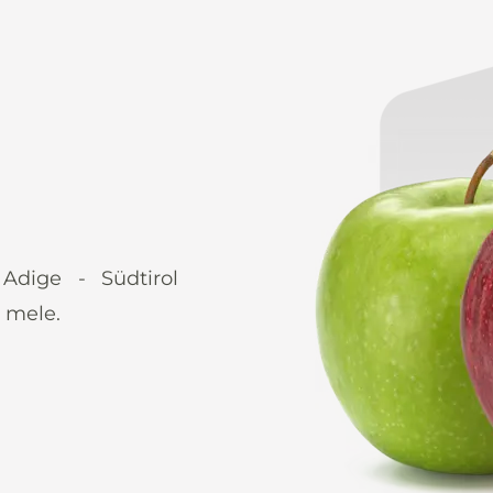
 Adige - Südtirol
 mele.