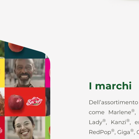
I marchi
Dell’assortiment
®
come Marlene
,
®
®
Lady
, Kanzi
, e
®
®
RedPop
, Giga
,