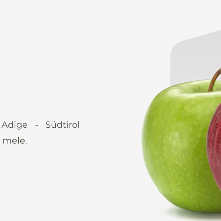
 Adige - Südtirol
 mele.