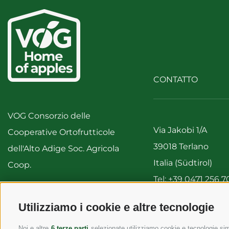
CONTATTO
VOG Consorzio delle
Via Jakobi 1/A
Cooperative Ortofrutticole
39018 Terlano
dell'Alto Adige Soc. Agricola
Italia (Südtirol)
Coop.
Tel:
+39 0471 256 7
Fax: +39 0471 256 
IVA 00122310212
Utilizziamo i cookie e altre tecnologie
info@vog.it
info@pec.vog.it
Noi e altre
6 terze parti
selezionate utilizziamo cookie e tecnologie simi