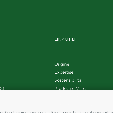
LINK UTILI
Origine
Expertise
Sostensibilità
00
Prodotti e Marchi
699
Codice etico
Modello organizzativo
Whistleblowing
li. Questi strumenti sono essenziali per garantire la fruizione dei contenuti di