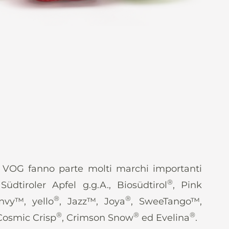
o VOG fanno parte molti marchi importanti
®
 Südtiroler Apfel g.g.A., Biosüdtirol
, Pink
®
®
nvy™, yello
, Jazz™, Joya
, SweeTango™,
®
®
®
 Cosmic Crisp
, Crimson Snow
ed Evelina
.