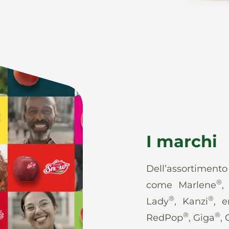
I marchi
Dell’assortiment
®
come Marlene
,
®
®
Lady
, Kanzi
, e
®
®
RedPop
, Giga
,