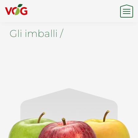
Gli imballi /
Origine
Expertise
Sostenibilità
Prodotti e Marchi