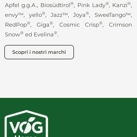
®
®
®
Apfel g.g.A., Biosüdtirol
, Pink Lady
, Kanzi
,
®
®
envy™, yello
, Jazz™, Joya
, SweeTango™,
®
®
®
RedPop
, Giga
, Cosmic Crisp
, Crimson
®
®
Snow
ed Evelina
.
Scopri i nostri marchi