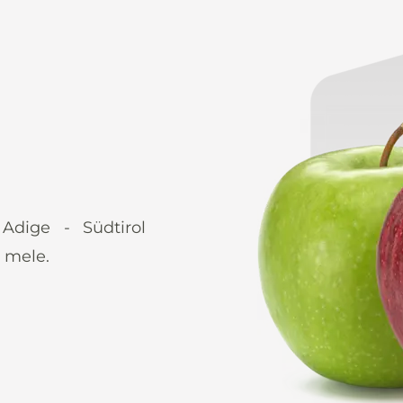
 Adige - Südtirol
 mele.