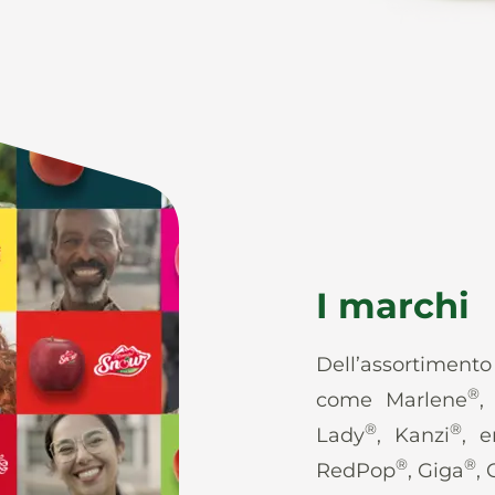
I marchi
Dell’assortiment
®
come Marlene
,
®
®
Lady
, Kanzi
, e
®
®
RedPop
, Giga
,