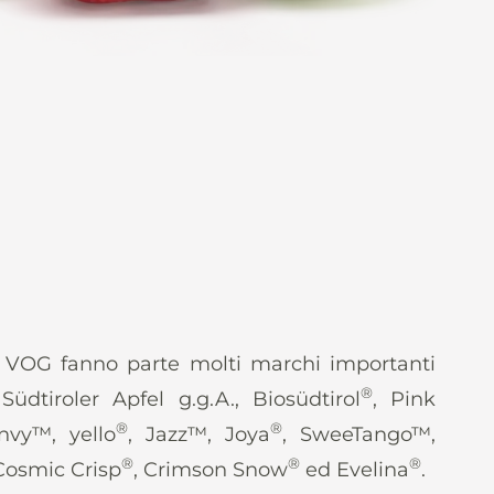
o VOG fanno parte molti marchi importanti
®
 Südtiroler Apfel g.g.A., Biosüdtirol
, Pink
®
®
nvy™, yello
, Jazz™, Joya
, SweeTango™,
®
®
®
 Cosmic Crisp
, Crimson Snow
ed Evelina
.