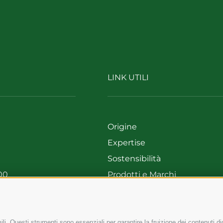
LINK UTILI
Origine
Expertise
Sostensibilità
00
Prodotti e Marchi
699
Codice etico
Modello organizzativo
Whistleblowing
li. Questi strumenti sono essenziali per garantire la fruizione dei contenuti di