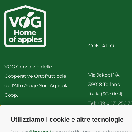
CONTATTO
VOG Consorzio delle
Via Jakobi 1/A
Cooperative Ortofrutticole
39018 Terlano
dell'Alto Adige Soc. Agricola
Italia (Südtirol)
Coop.
Tel:
+39 0471 256 7
Fax: +39 0471 256 
IVA 00122310212
Utilizziamo i cookie e altre tecnologie
info@vog.it
info@pec.vog.it
Noi e altre
6 terze parti
selezionate utilizziamo cookie e tecnologie simi