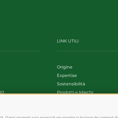
LINK UTILI
Origine
Expertise
Sostensibilità
00
Prodotti e Marchi
699
Codice etico
Modello organizzativo
Whistleblowing
li. Questi strumenti sono essenziali per garantire la fruizione dei contenuti di