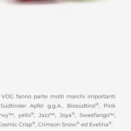
o VOG fanno parte molti marchi importanti
®
 Südtiroler Apfel g.g.A., Biosüdtirol
, Pink
®
®
nvy™, yello
, Jazz™, Joya
, SweeTango™,
®
®
®
 Cosmic Crisp
, Crimson Snow
ed Evelina
.