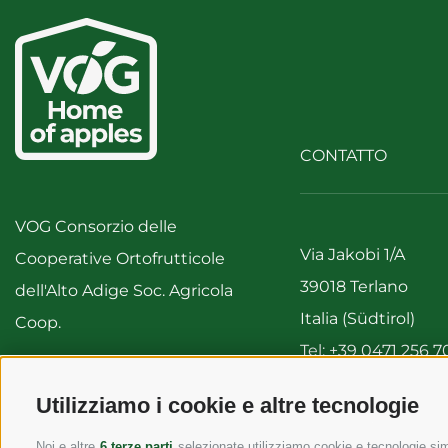
CONTATTO
VOG Consorzio delle
Via Jakobi 1/A
Cooperative Ortofrutticole
39018 Terlano
dell'Alto Adige Soc. Agricola
Italia (Südtirol)
Coop.
Tel:
+39 0471 256 7
Fax: +39 0471 256 
IVA 00122310212
Utilizziamo i cookie e altre tecnologie
info@vog.it
info@pec.vog.it
Noi e altre
6 terze parti
selezionate utilizziamo cookie e tecnologie simi