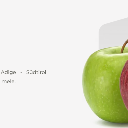
 Adige - Südtirol
 mele.