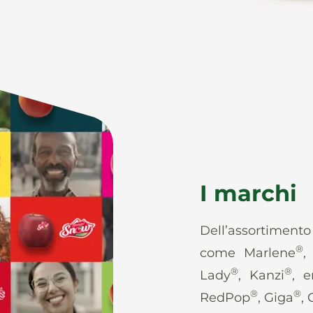
I marchi
Dell’assortiment
®
come Marlene
,
®
®
Lady
, Kanzi
, e
®
®
RedPop
, Giga
,