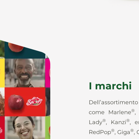
I marchi
Dell’assortiment
®
come Marlene
,
®
®
Lady
, Kanzi
, e
®
®
RedPop
, Giga
,