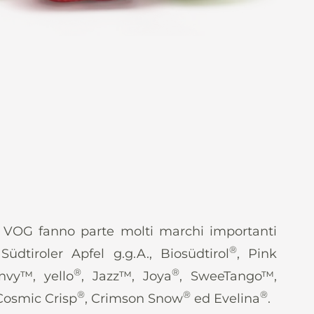
o VOG fanno parte molti marchi importanti
®
 Südtiroler Apfel g.g.A., Biosüdtirol
, Pink
®
®
nvy™, yello
, Jazz™, Joya
, SweeTango™,
®
®
®
 Cosmic Crisp
, Crimson Snow
ed Evelina
.