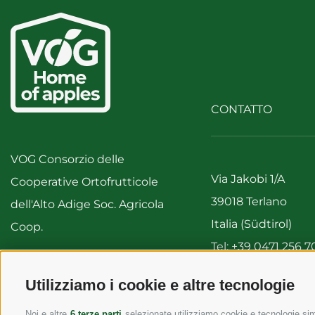
CONTATTO
VOG Consorzio delle
Via Jakobi 1/A
Cooperative Ortofrutticole
39018 Terlano
dell'Alto Adige Soc. Agricola
Italia (Südtirol)
Coop.
Tel:
+39 0471 256 7
Fax: +39 0471 256 
IVA 00122310212
Utilizziamo i cookie e altre tecnologie
info@vog.it
info@pec.vog.it
Noi e altre
6 terze parti
selezionate utilizziamo cookie e tecnologie simi