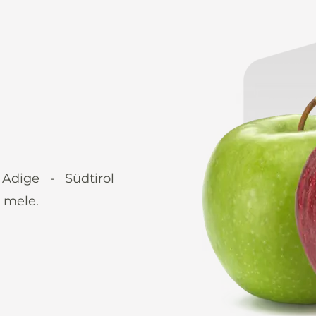
 Adige - Südtirol
 mele.