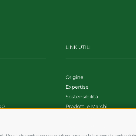
LINK UTILI
Origine
Expertise
Sostensibilità
00
Prodotti e Marchi
699
Codice etico
Modello organizzativo
Whistleblowing
li. Questi strumenti sono essenziali per garantire la fruizione dei contenuti di